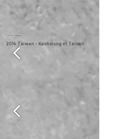
2016 Chine - Jingdezhen
2014 Taïwan - Kaohsiung et Tainan